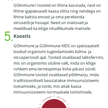
GOImmune'i tooteid on lihtne kasutada, neid on
lihtne igapäevaselt kaasa võtta ning nendega on
lihtne kaitsta ennast ja oma perekonda
viirusetõrje hooajal. Need on maitsvad ja
meeldivad ka kõige nõudlikumale maitsele.
Koostis
GOlmmune ja GOlmmune KIDS on spetsiaalselt
loodud organismi tugevdamiseks külma- ja
viirusperioodi ajal. Tooted sisaldavad laktoferriini,
mis on organismis oluline valk, mida on kõige
rohkem ema ternespiimas kohe pärast sündi.
GOlmmune tooted sisaldavad põldmarju, mida
traditsiooniliselt kasutatakse immuunsüsteemi
toetamiseks, ja tsinki, mis aitab kaasa
immuunsüsteemi normaalsele toimimisele.