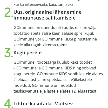
kui ka intensiivseks kasutamiseks.
Uus, originaalne lähenemine
immuunsuse säilitamisele
GOlmmune on uuenduslik toode, mis on välja
töötatud spetsiaalse kaenlaaluse sprei kujul.
GOlmmune või GOlmmune KIDSi pihustamine
keele alla tagab kiirema toime.
Kogu perele
GOlmmune'i tootesarja kuulub kaks toodet
- GOlmmune ja GOlmmune KIDS ning sobivad
kogu perele. GOlmmune KIDS sobib lastele alates
2. eluaastast ja on spetsiaalselt väikelastele
mõeldud. GOlmmune on mõeldud
täiskasvanutele ja lastele alates 12. eluaastast.
Lihtne kasutada. Maitsev