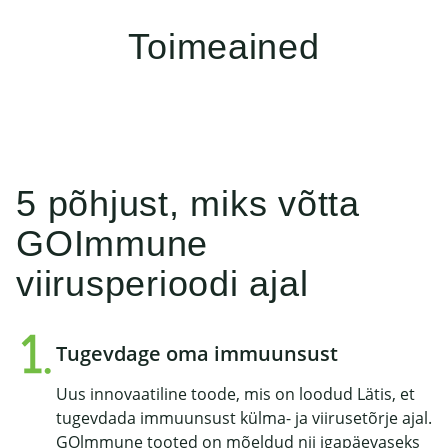
Toimeained
5 põhjust, miks võtta
GOImmune
viirusperioodi ajal
Tugevdage oma immuunsust
Uus innovaatiline toode, mis on loodud Lätis, et
tugevdada immuunsust külma- ja viirusetõrje ajal.
GOlmmune tooted on mõeldud nii igapäevaseks