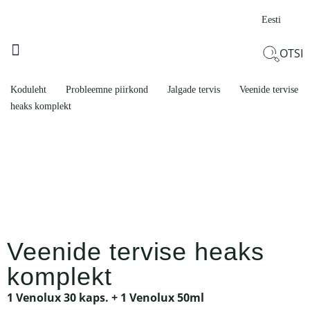
Eesti
OTSI
KÜLMETUSE AJAL
ILU JA HEAOLU
PROBLEEMNE PIIRKOND
TOODETE KOMPLEKTID
Koduleht
Probleemne piirkond
Jalgade tervis
Veenide tervise
heaks komplekt
Veenide tervise heaks
komplekt
1
Venolux 30 kaps.
+ 1
Venolux 50ml