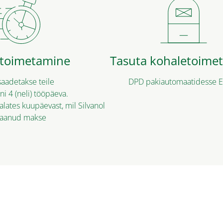
toimetamine
Tasuta kohaletoime
aadetakse teile
DPD pakiautomaatidesse E
ni 4 (neli) tööpäeva.
alates kuupäevast, mil Silvanol
saanud makse