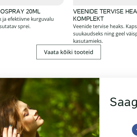
GOSPRAY 20ML
VEENIDE TERVISE HE
KOMPLEKT
 ja efektiivne kurguvalu
sutatav sprei.
Veenide tervise heaks. Kaps
suukaudseks ning geel väis
kasutamieks.
Vaata kõiki tooteid
Saag