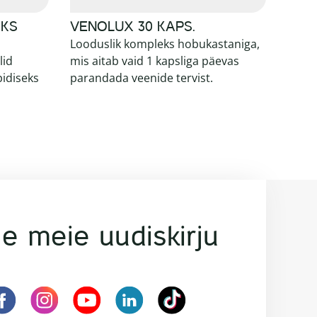
AKS
VENOLUX 30 KAPS.
Looduslik kompleks hobukastaniga,
lid
mis aitab vaid 1 kapsliga päevas
pidiseks
parandada veenide tervist.
e meie uudiskirju