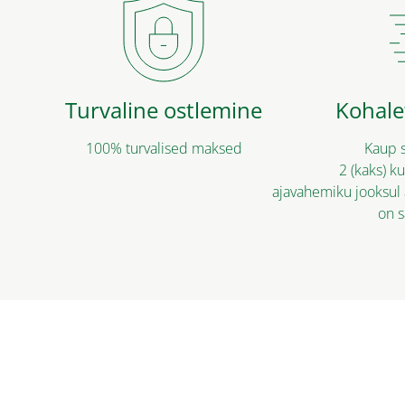
Turvaline ostlemine
Kohale
100% turvalised maksed
Kaup s
2 (kaks) ku
ajavahemiku jooksul 
on 