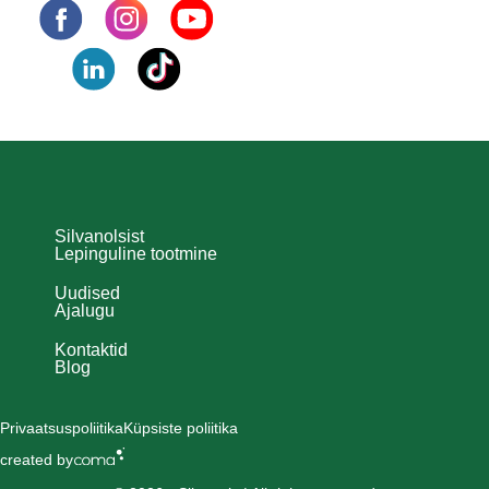
Silvanolsist
Lepinguline tootmine
Uudised
Ajalugu
Kontaktid
Blog
Privaatsuspoliitika
Küpsiste poliitika
created by