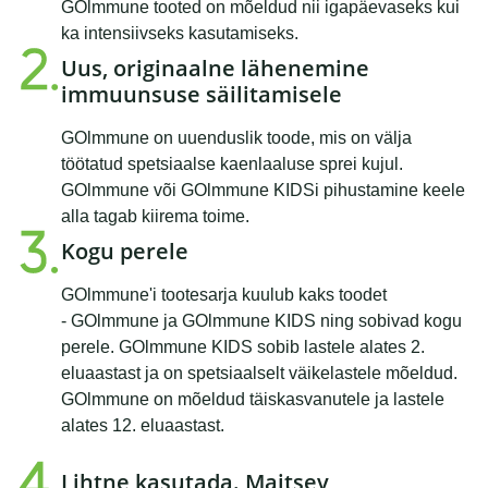
GOlmmune tooted on mõeldud nii igapäevaseks kui
ka intensiivseks kasutamiseks.
Uus, originaalne lähenemine
immuunsuse säilitamisele
GOlmmune on uuenduslik toode, mis on välja
töötatud spetsiaalse kaenlaaluse sprei kujul.
GOlmmune või GOlmmune KIDSi pihustamine keele
alla tagab kiirema toime.
Kogu perele
GOlmmune'i tootesarja kuulub kaks toodet
- GOlmmune ja GOlmmune KIDS ning sobivad kogu
perele. GOlmmune KIDS sobib lastele alates 2.
eluaastast ja on spetsiaalselt väikelastele mõeldud.
GOlmmune on mõeldud täiskasvanutele ja lastele
alates 12. eluaastast.
Lihtne kasutada. Maitsev