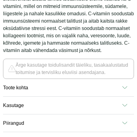
vitamiini, millel on mitmeid immuunsüsteemile, südamele,
liigestele ja nahale kasulikke omadusi. C-vitamiin soodustab
immuunsüsteemi normaalset talitlust ja aitab kaitsta rakke
oksüdatiivse stressi eest. C-vitamiin soodustab normaalset
kollageeni tootmist, mis on vajalik naha, veresoonte, luude,
kõhrede, igemete ja hammaste normaalseks talitluseks. C-
vitamiin aitab vähendada väsimust ja nõrkust.
Ärge kasutage toidulisandit täieliku, tasakaalustatud
toitumise ja tervisliku eluviisi asendajana.
Toote kohta
Kasutage
Piirangud