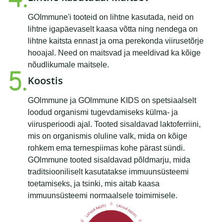
GOImmune'i tooteid on lihtne kasutada, neid on
lihtne igapäevaselt kaasa võtta ning nendega on
lihtne kaitsta ennast ja oma perekonda viirusetõrje
hooajal. Need on maitsvad ja meeldivad ka kõige
nõudlikumale maitsele.
Koostis
GOlmmune ja GOlmmune KIDS on spetsiaalselt
loodud organismi tugevdamiseks külma- ja
viirusperioodi ajal. Tooted sisaldavad laktoferriini,
mis on organismis oluline valk, mida on kõige
rohkem ema ternespiimas kohe pärast sündi.
GOlmmune tooted sisaldavad põldmarju, mida
traditsiooniliselt kasutatakse immuunsüsteemi
toetamiseks, ja tsinki, mis aitab kaasa
immuunsüsteemi normaalsele toimimisele.