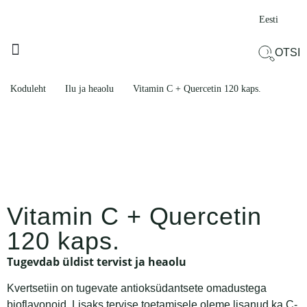
Eesti
OTSI
KÜLMETUSE AJAL
ILU JA HEAOLU
PROBLEEMNE PIIRKOND
TOODETE KOMPLEKTID
Koduleht
Ilu ja heaolu
Vitamin C + Quercetin 120 kaps.
Vitamin C + Quercetin
120 kaps.
Tugevdab üldist tervist ja heaolu
Kvertsetiin on tugevate antioksüdantsete omadustega
bioflavonoid. Lisaks tervise toetamisele oleme lisanud ka C-