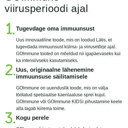
viirusperioodi ajal
Tugevdage oma immuunsust
Uus innovaatiline toode, mis on loodud Lätis, et
tugevdada immuunsust külma- ja viirusetõrje ajal.
GOlmmune tooted on mõeldud nii igapäevaseks kui
ka intensiivseks kasutamiseks.
Uus, originaalne lähenemine
immuunsuse säilitamisele
GOlmmune on uuenduslik toode, mis on välja
töötatud spetsiaalse kaenlaaluse sprei kujul.
GOlmmune või GOlmmune KIDSi pihustamine keele
alla tagab kiirema toime.
Kogu perele