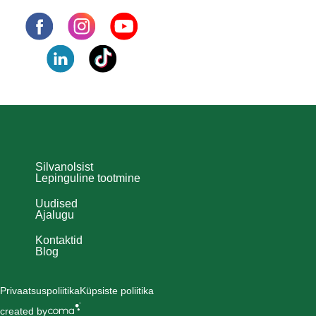
Silvanolsist
Lepinguline tootmine
Uudised
Ajalugu
Kontaktid
Blog
Privaatsuspoliitika
Küpsiste poliitika
created by