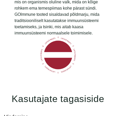
mis on organismis oluline valk, mida on kõige
rohkem ema ternespiimas kohe pärast sündi.
GOlmmune tooted sisaldavad põldmarju, mida
traditsiooniliselt kasutatakse immuunsüsteemi
toetamiseks, ja tsinki, mis aitab kaasa
immuunsüsteemi normaalsele toimimisele.
Kasutajate tagasiside