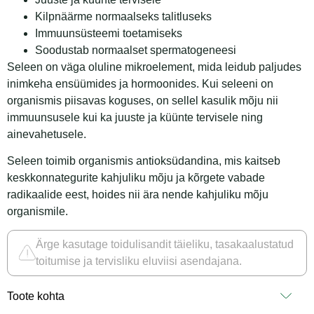
Kilpnäärme normaalseks talitluseks
Immuunsüsteemi toetamiseks
Soodustab normaalset spermatogeneesi
Seleen on väga oluline mikroelement, mida leidub paljudes
inimkeha ensüümides ja hormoonides. Kui seleeni on
organismis piisavas koguses, on sellel kasulik mõju nii
immuunsusele kui ka juuste ja küünte tervisele ning
ainevahetusele.
Seleen toimib organismis antioksüdandina, mis kaitseb
keskkonnategurite kahjuliku mõju ja kõrgete vabade
radikaalide eest, hoides nii ära nende kahjuliku mõju
organismile.
Ärge kasutage toidulisandit täieliku, tasakaalustatud
toitumise ja tervisliku eluviisi asendajana.
Toote kohta