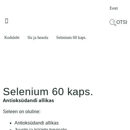
Eesti
OTSI
KÜLMETUSE AJAL
ILU JA HEAOLU
PROBLEEMNE PIIRKOND
TOODETE KOMPLEKTID
Koduleht
Ilu ja heaolu
Selenium 60 kaps.
Selenium 60 kaps.
Antioksüdandi allikas
Seleen on oluline:
Antioksüdandi allikas
Juuste ja küünte tervisele