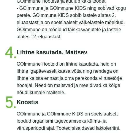
GOlmmune'i tootesarja kuulub kaks toodet
- GOlmmune ja GOlmmune KIDS ning sobivad kogu
perele. GOlmmune KIDS sobib lastele alates 2.
eluaastast ja on spetsiaalselt väikelastele mõeldud.
GOlmmune on mõeldud täiskasvanutele ja lastele
alates 12. eluaastast.
Lihtne kasutada. Maitsev
GOImmune'i tooteid on lihtne kasutada, neid on
lihtne igapäevaselt kaasa võtta ning nendega on
lihtne kaitsta ennast ja oma perekonda viirusetõrje
hooajal. Need on maitsvad ja meeldivad ka kõige
nõudlikumale maitsele.
Koostis
GOlmmune ja GOlmmune KIDS on spetsiaalselt
loodud organismi tugevdamiseks külma- ja
viirusperioodi ajal. Tooted sisaldavad laktoferriini,