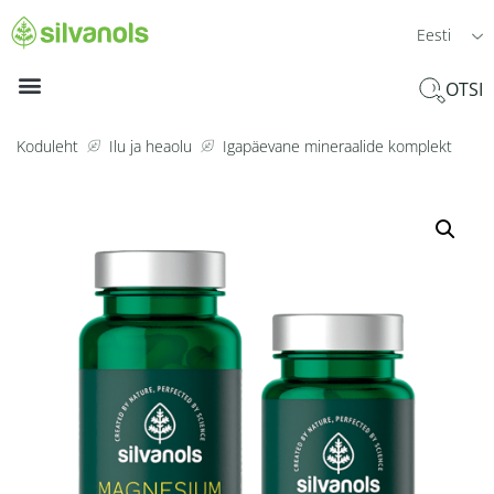
Eesti
OTSI
Koduleht
Ilu ja heaolu
Igapäevane mineraalide komplekt