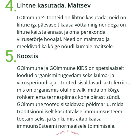
Lihtne kasutada. Maitsev
GOImmune'i tooteid on lihtne kasutada, neid on
lihtne igapäevaselt kaasa võtta ning nendega on
lihtne kaitsta ennast ja oma perekonda
viirusetõrje hooajal. Need on maitsvad ja
meeldivad ka kõige nõudlikumale maitsele.
Koostis
GOlmmune ja GOlmmune KIDS on spetsiaalselt
loodud organismi tugevdamiseks külma- ja
viirusperioodi ajal. Tooted sisaldavad laktoferriini,
mis on organismis oluline valk, mida on kõige
rohkem ema ternespiimas kohe pärast sündi.
GOlmmune tooted sisaldavad põldmarju, mida
traditsiooniliselt kasutatakse immuunsüsteemi
toetamiseks, ja tsinki, mis aitab kaasa
immuunsüsteemi normaalsele toimimisele.