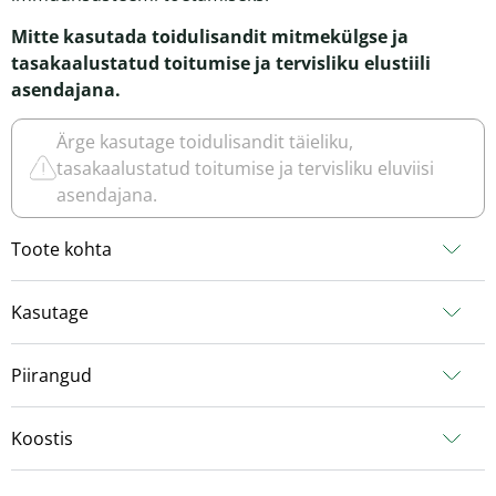
Mitte kasutada toidulisandit mitmekülgse ja
tasakaalustatud toitumise ja tervisliku elustiili
asendajana.
Ärge kasutage toidulisandit täieliku,
tasakaalustatud toitumise ja tervisliku eluviisi
asendajana.
Toote kohta
Kasutage
Piirangud
Koostis