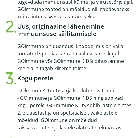
tugevdada immuunsust külma- ja viirusetõrje ajal.
GOlmmune tooted on mõeldud nii igapäevaseks
kui ka intensiivseks kasutamiseks.
Uus, originaalne lähenemine
immuunsuse säilitamisele
GOlmmune on uuenduslik toode, mis on välja
töötatud spetsiaalse kaenlaaluse sprei kujul.
GOlmmune või GOlmmune KIDSi pihustamine
keele alla tagab kiirema toime.
Kogu perele
GOlmmune'i tootesarja kuulub kaks toodet
- GOlmmune ja GOlmmune KIDS ning sobivad
kogu perele. GOlmmune KIDS sobib lastele alates
2. eluaastast ja on spetsiaalselt väikelastele
mõeldud. GOlmmune on mõeldud
täiskasvanutele ja lastele alates 12. eluaastast.