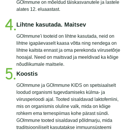
GOlmmune on mõeldud täiskasvanutele ja lastele
alates 12. eluaastast.
Lihtne kasutada. Maitsev
GOImmune'i tooteid on lihtne kasutada, neid on
lihtne igapäevaselt kaasa võtta ning nendega on
lihtne kaitsta ennast ja oma perekonda viirusetõrje
hooajal. Need on maitsvad ja meeldivad ka kõige
nõudlikumale maitsele.
Koostis
GOlmmune ja GOlmmune KIDS on spetsiaalselt
loodud organismi tugevdamiseks külma- ja
viirusperioodi ajal. Tooted sisaldavad laktoferriini,
mis on organismis oluline valk, mida on kõige
rohkem ema ternespiimas kohe pärast sündi.
GOlmmune tooted sisaldavad põldmarju, mida
traditsiooniliselt kasutatakse immuunsüsteemi