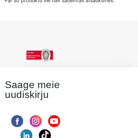
Par šo produktu vēl nav saņemtas atsauksmes.
Saage meie
uudiskirju