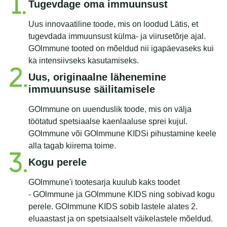
Tugevdage oma immuunsust
Uus innovaatiline toode, mis on loodud Lätis, et
tugevdada immuunsust külma- ja viirusetõrje ajal.
GOlmmune tooted on mõeldud nii igapäevaseks kui
ka intensiivseks kasutamiseks.
Uus, originaalne lähenemine
immuunsuse säilitamisele
GOlmmune on uuenduslik toode, mis on välja
töötatud spetsiaalse kaenlaaluse sprei kujul.
GOlmmune või GOlmmune KIDSi pihustamine keele
alla tagab kiirema toime.
Kogu perele
GOlmmune'i tootesarja kuulub kaks toodet
- GOlmmune ja GOlmmune KIDS ning sobivad kogu
perele. GOlmmune KIDS sobib lastele alates 2.
eluaastast ja on spetsiaalselt väikelastele mõeldud.