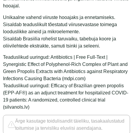
hooajal.
Unikaalne vahend viiruste hooajaks ja ennetamiseks.
Sisaldab teaduslikult tõestatud viirusevastase toimega
looduslikke aineid ja mikroelemente.
Sisaldab Brasiilia rohelist taruvaiku, tabebuja koore ja
oliivilehtede ekstrakte, samuti tsinki ja seleeni.
Teaduslikud uuringud:
Antibiotics | Free Full-Text |
Synergistic Effect of Polyphenol-Rich Complex of Plant and
Green Propolis Extracts with Antibiotics against Respiratory
Infections Causing Bacteria (mdpi.com)
Teaduslikud uuringud:
Efficacy of Brazilian green propolis
(EPP-AF®) as an adjunct treatment for hospitalized COVID-
19 patients: A randomized, controlled clinical trial
(silvanols.lv)
Ärge kasutage toidulisandit täieliku, tasakaalustatud
toitumise ja tervisliku eluviisi asendajana.