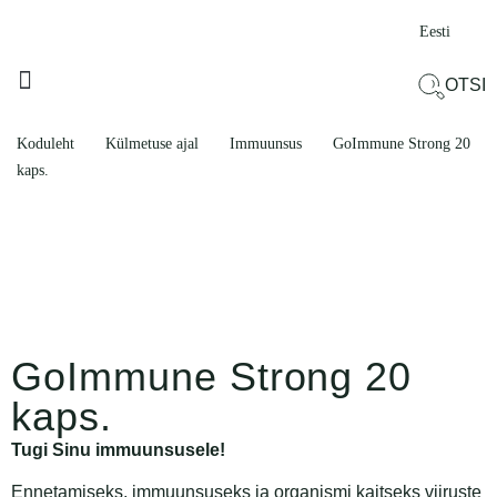
Eesti
OTSI
KÜLMETUSE AJAL
ILU JA HEAOLU
PROBLEEMNE PIIRKOND
TOODETE KOMPLEKTID
Koduleht
Külmetuse ajal
Immuunsus
GoImmune Strong 20
kaps.
GoImmune Strong 20
kaps.
Tugi Sinu immuunsusele!
Ennetamiseks, immuunsuseks ja organismi kaitseks viiruste