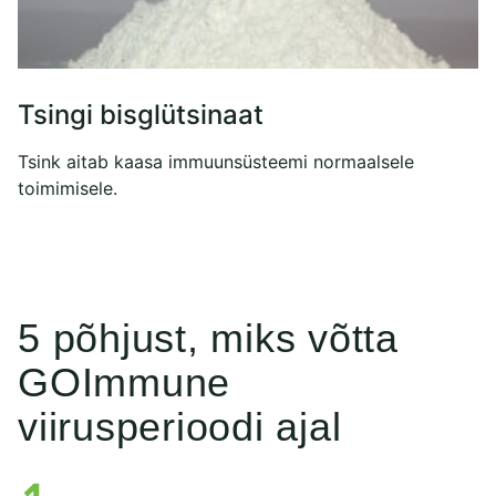
Tsingi bisglütsinaat
Tsink aitab kaasa immuunsüsteemi normaalsele
toimimisele.
5 põhjust, miks võtta
GOImmune
viirusperioodi ajal