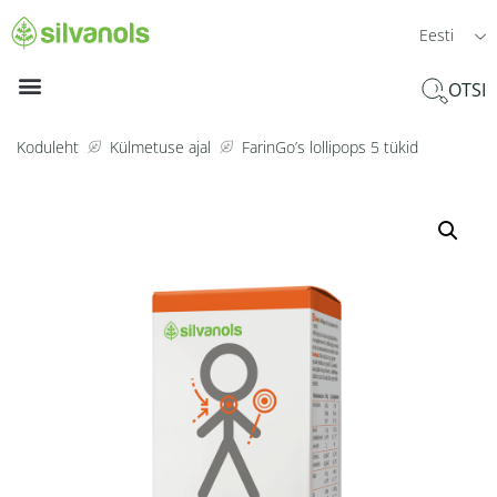
Eesti
OTSI
Koduleht
Külmetuse ajal
FarinGo’s lollipops 5 tükid