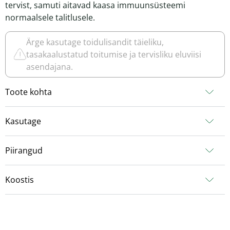
tervist, samuti aitavad kaasa immuunsüsteemi
normaalsele talitlusele.
Ärge kasutage toidulisandit täieliku,
tasakaalustatud toitumise ja tervisliku eluviisi
asendajana.
Toote kohta
Kasutage
Piirangud
Koostis