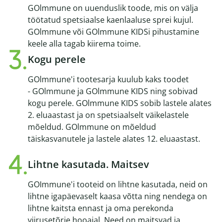
GOlmmune on uuenduslik toode, mis on välja
töötatud spetsiaalse kaenlaaluse sprei kujul.
GOlmmune või GOlmmune KIDSi pihustamine
keele alla tagab kiirema toime.
Kogu perele
GOlmmune'i tootesarja kuulub kaks toodet
- GOlmmune ja GOlmmune KIDS ning sobivad
kogu perele. GOlmmune KIDS sobib lastele alates
2. eluaastast ja on spetsiaalselt väikelastele
mõeldud. GOlmmune on mõeldud
täiskasvanutele ja lastele alates 12. eluaastast.
Lihtne kasutada. Maitsev
GOImmune'i tooteid on lihtne kasutada, neid on
lihtne igapäevaselt kaasa võtta ning nendega on
lihtne kaitsta ennast ja oma perekonda
viirusetõrje hooajal. Need on maitsvad ja