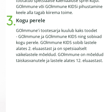
töötatud spetsiaalse kaenlaaluse sprei kujul.
GOlmmune või GOlmmune KIDSi pihustamine
keele alla tagab kiirema toime.
Kogu perele
GOlmmune'i tootesarja kuulub kaks toodet
- GOlmmune ja GOlmmune KIDS ning sobivad
kogu perele. GOlmmune KIDS sobib lastele
alates 2. eluaastast ja on spetsiaalselt
väikelastele mõeldud. GOlmmune on mõeldud
täiskasvanutele ja lastele alates 12. eluaastast.