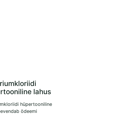
riumkloriidi
rtooniline lahus
mkloriidi hüpertooniline
leevendab ödeemi