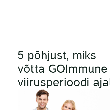
5 põhjust, miks
võtta GOImmune
viirusperioodi aja