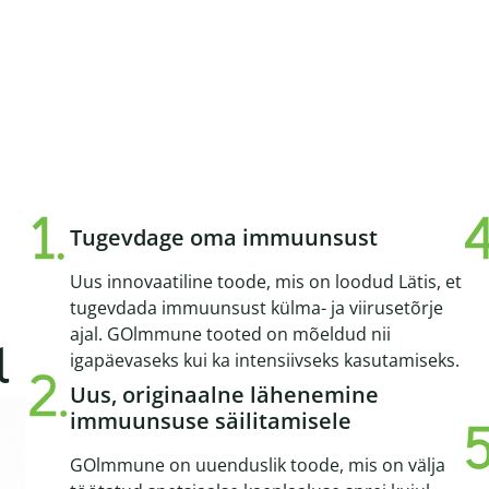
Tugevdage oma immuunsust
Uus innovaatiline toode, mis on loodud Lätis, et
tugevdada immuunsust külma- ja viirusetõrje
ajal. GOlmmune tooted on mõeldud nii
l
igapäevaseks kui ka intensiivseks kasutamiseks.
Uus, originaalne lähenemine
immuunsuse säilitamisele
GOlmmune on uuenduslik toode, mis on välja