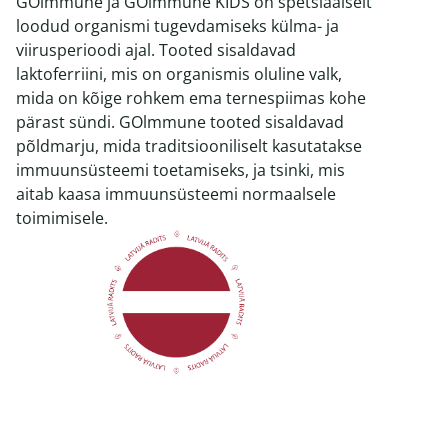
GOlmmune ja GOlmmune KIDS on spetsiaalselt
loodud organismi tugevdamiseks külma- ja
viirusperioodi ajal. Tooted sisaldavad
laktoferriini, mis on organismis oluline valk,
mida on kõige rohkem ema ternespiimas kohe
pärast sündi. GOlmmune tooted sisaldavad
põldmarju, mida traditsiooniliselt kasutatakse
immuunsüsteemi toetamiseks, ja tsinki, mis
aitab kaasa immuunsüsteemi normaalsele
toimimisele.