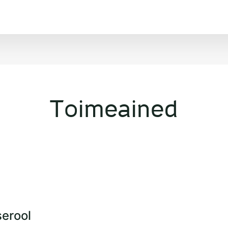
Toimeained
serool