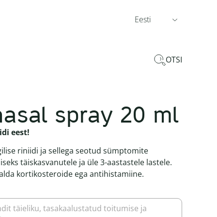
Eesti
OTSI
nasal spray 20 ml
idi eest!
gilise riniidi ja sellega seotud sümptomite
eks täiskasvanutele ja üle 3-aastastele lastele.
salda kortikosteroide ega antihistamiine.
dit täieliku, tasakaalustatud toitumise ja