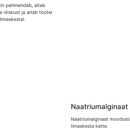
iin pehmendab, aitab
a niiskust ja aitab tootel
limaskestal.
Naatriumalginaat
Naatriumalginaat moodust
limaskesta katte.