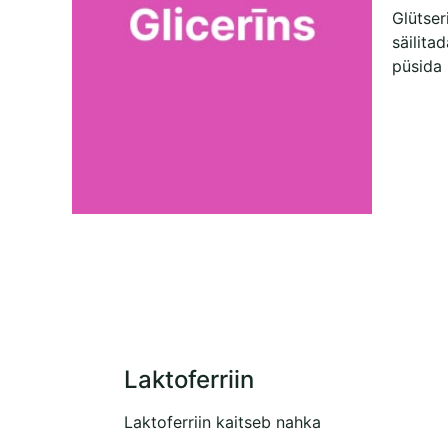
Glütser
säilitad
püsida 
Laktoferriin
Laktoferriin kaitseb nahka