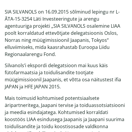
SIA SILVANOLS on 16.09.2015 sõlminud lepingu nr L-
ĀTA-15-3254 Läti Investeeringute ja arengu
agentuuriga projekti „SIA SILVANOLS osalemine LIAA
poolt korraldatud ettevõtjate delegatsioonis Oslos,
Norras ning müügimissioonil Jaapanis, Tokyos“
elluviimiseks, mida kaasrahastab Euroopa Liidu
Regionaalarengu Fond.
Silvanols’i ekspordi delegatsioon mai kuus käis
fütofarmaatsia ja toidulisandite tootjate
müügimissioonil Jaapanis, et võtta osa näitustest ifia
JAPAN ja HFE JAPAN 2015.
Mais toimusid kohtumised potentsiaalsete
äripartneritega, Jaapani tervise ja toiduassotsiatsiooni
ja meedia esindajatega. Kohtumised korraldati
koostöös LIAA esindusega Jaapanis ja Jaapani suurima
toidulisandite ja toidu koostisosade valdkonna