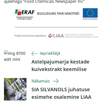
ajalehega “Food Chemicals Newspaper Inc”
Iepriekšējā
Astelpajumarja kestade
kuivekstrakt keemilise
koostise ja
Nākamais
antioksüdatiivse aktiivsuse
SIA SILVANOLS juhatuse
uurimine
esimehe osalemine LIAA
poolt korraldatud
ettevõtjate delegatsioonis