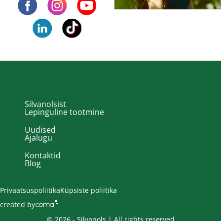
Silvanolsist
Lepinguline tootmine
Uudised
Ajalugu
Kontaktid
Blog
Privaatsuspoliitika
Küpsiste poliitika
created by
© 2026 - Silvanols | All rights reserved