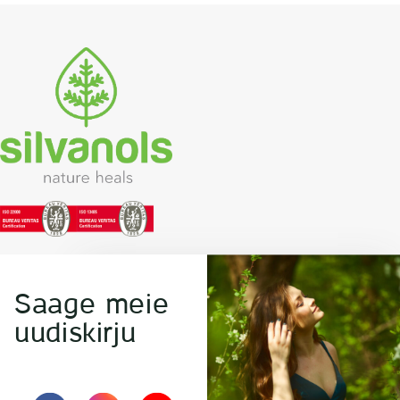
Läti riigi presidendi Andris
Bērziņš’i visiiti ajal Oslos,
Norras
Saage meie
uudiskirju