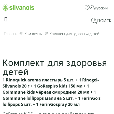
Русский
ПОИСК
ДЛЯ КРАСОТЫ И ХОРОШЕГО САМОЧУВСТВИЯ
ДЛЯ ПРОБЛЕМНЫХ ЗОН
Главная
Kомплекты
Комплект для здоровья детей
Комплект для здоровья
детей
1
Rinoquick aroma пластырь 5 шт.
+ 1
Rinogel-
Silvanols 20 г
+ 1
GoRespiro kids 150 мл
+ 1
GoImmune kids чёрная смородина 20 мл
+ 1
GoImmune lollipops малина 5 шт.
+ 1
FarinGo’s
lollipops 5 шт.
+ 1
FarinGospray 20 мл