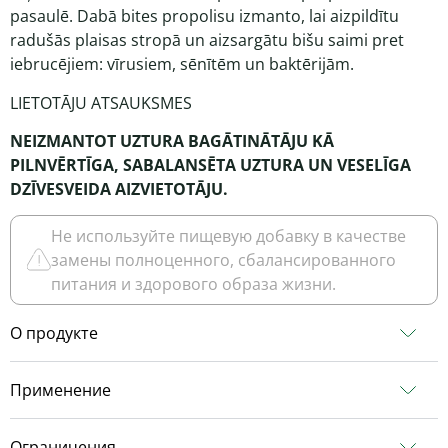
pasaulē. Dabā bites propolisu izmanto, lai aizpildītu
radušās plaisas stropā un aizsargātu bišu saimi pret
iebrucējiem: vīrusiem, sēnītēm un baktērijām.
LIETOTĀJU ATSAUKSMES
NEIZMANTOT UZTURA BAGĀTINĀTĀJU KĀ
PILNVĒRTĪGA, SABALANSĒTA UZTURA UN VESELĪGA
DZĪVESVEIDA AIZVIETOTĀJU.
Не используйте пищевую добавку в качестве
замены полноценного, сбалансированного
питания и здорового образа жизни.
О продукте
Применение
Ограничения