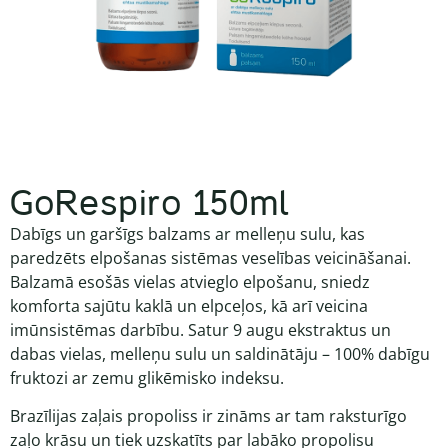
GoRespiro 150ml
Dabīgs un garšīgs balzams ar melleņu sulu, kas
paredzēts elpošanas sistēmas veselības veicināšanai.
Balzamā esošās vielas atvieglo elpošanu, sniedz
komforta sajūtu kaklā un elpceļos, kā arī veicina
imūnsistēmas darbību. Satur 9 augu ekstraktus un
dabas vielas, melleņu sulu un saldinātāju – 100% dabīgu
fruktozi ar zemu glikēmisko indeksu.
Brazīlijas zaļais propoliss
ir zināms ar tam raksturīgo
zaļo krāsu un tiek uzskatīts par labāko propolisu