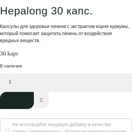
Hepalong 30 капс.
Капсулы для здоровья печени с экстрактом корня куркумы,
который помогает защитить печень от воздействия
вредных веществ.
30 kaps
В наличии
Hepalong
30
капс.
количество
В корзину
Не используйте пищевую добавку в качестве
замены полноценного, сбалансированного питания