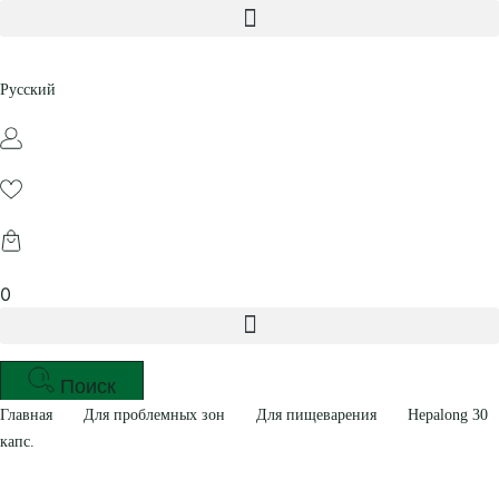
Перейти
к
содержимому
Русский
0
Поиск
Главная
Для проблемных зон
Для пищеварения
Hepalong 30
капс.