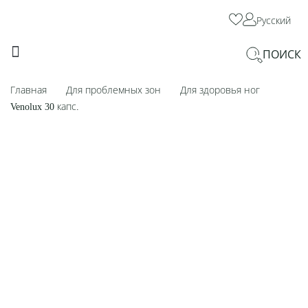
Русский
ПОИСК
ДЛЯ КРАСОТЫ И ХОРОШЕГО САМОЧУВСТВИЯ
ДЛЯ ПРОБЛЕМНЫХ ЗОН
Главная
Для проблемных зон
Для здоровья ног
Venolux 30 капс.