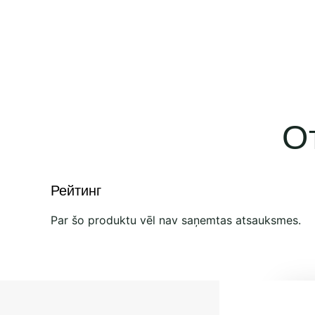
О
Рейтинг
Par šo produktu vēl nav saņemtas atsauksmes.