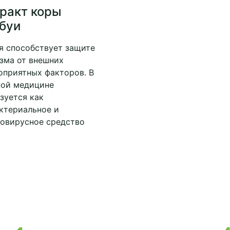
ракт коры
буи
я способствует защите
зма от внешних
оприятных факторов. В
ной медицине
зуется как
ктериальное и
овирусное средство