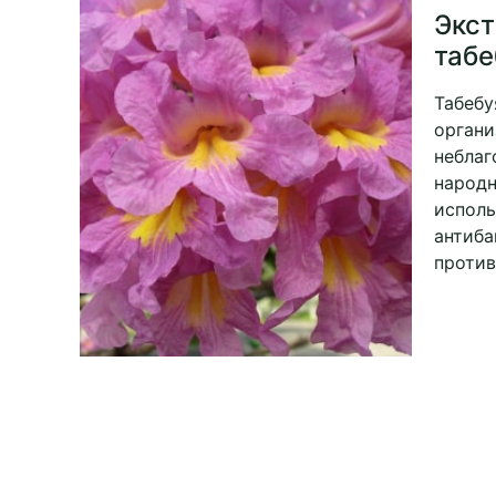
Экст
табе
Табебу
органи
неблаг
народ
исполь
антиба
против