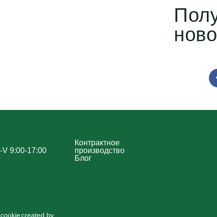
Пол
ново
Контрактное
-V 9:00-17:00
производство
Блог
cookie
created by