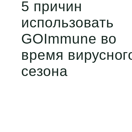
5 причин
использовать
GOImmune во
время вирусног
сезона