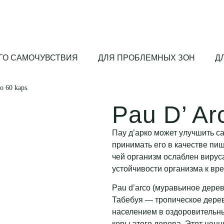
ГО САМОЧУВСТВИЯ
ДЛЯ ПРОБЛЕМНЫХ ЗОН
Д
o 60 kaps.
Pau D’ Ar
Пау д’арко может улучшить с
принимать его в качестве пи
чей организм ослаблен вирус
устойчивости организма к в
Pau d’arco (муравьиное дерев
Табебуя — тропическое дере
населением в оздоровительны
коры этого дерева. Этот ценн