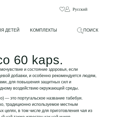
Русский
ЛЯ ДЕТЕЙ
KОМПЛЕКТЫ
ПОИСК
co 60 kaps.
амочувствие и состояние здоровья, если
щевой добавки, и особенно рекомендуется людям,
ами, для повышения защитных сил и
редному воздействию окружающей среды.
о) — это португальское название табебуи.
во, традиционно используемое местным
х целях, в том числе для приготовления чая из
ый чай также известен как чай инков.