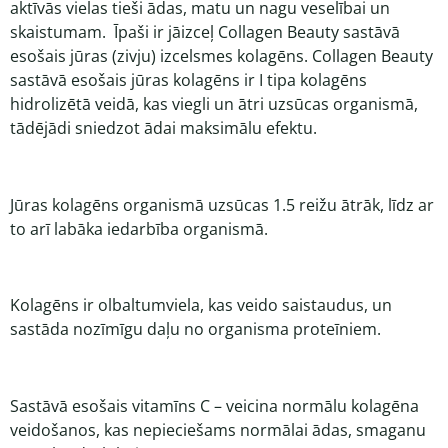
aktīvās vielas tieši ādas, matu un nagu veselībai un
skaistumam. Īpaši ir jāizceļ Collagen Beauty sastāvā
esošais jūras (zivju) izcelsmes kolagēns. Collagen Beauty
sastāvā esošais jūras kolagēns ir I tipa kolagēns
hidrolizētā veidā, kas viegli un ātri uzsūcas organismā,
tādējādi sniedzot ādai maksimālu efektu.
Jūras kolagēns organismā uzsūcas 1.5 reižu ātrāk, līdz ar
to arī labāka iedarbība organismā.
Kolagēns ir olbaltumviela, kas veido saistaudus, un
sastāda nozīmīgu daļu no organisma proteīniem.
Sastāvā esošais vitamīns C – veicina normālu kolagēna
veidošanos, kas nepieciešams normālai ādas, smaganu