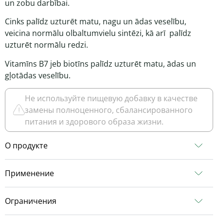
un zobu darbībai.
Cinks palīdz uzturēt matu, nagu un ādas veselību,
veicina normālu olbaltumvielu sintēzi, kā arī palīdz
uzturēt normālu redzi.
Vitamīns B7 jeb biotīns palīdz uzturēt matu, ādas un
gļotādas veselību.
Не используйте пищевую добавку в качестве
замены полноценного, сбалансированного
питания и здорового образа жизни.
О продукте
Применение
Ограничения